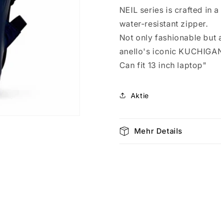
Backpack
Backpack
NEIL series is crafted in
Neil
Neil
(R)
(R)
water-resistant zipper.
Navy
Navy
Not only fashionable but a
1057
1057
anello's iconic KUCHIGAN
Can fit 13 inch laptop"
Aktie
Mehr Details