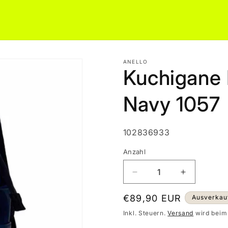
ANELLO
Kuchigane 
Navy 1057
SKU:
102836933
Anzahl
Verringere
Erhöhe
die
die
Menge
Menge
Normaler
€89,90 EUR
Ausverkau
für
für
Preis
Inkl. Steuern.
Versand
wird beim
Kuchigane
Kuchigane