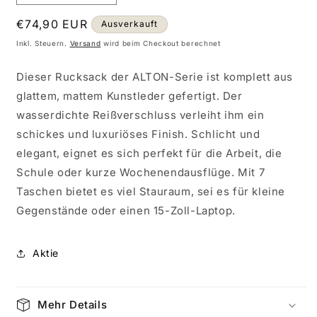
die
die
Normaler
€74,90 EUR
Menge
Menge
Ausverkauft
für
für
Preis
Inkl. Steuern.
Versand
wird beim Checkout berechnet
Alton
Alton
Rucksack
Rucksack
Dieser Rucksack der ALTON-Serie ist komplett aus
Schwarz
Schwarz
glattem, mattem Kunstleder gefertigt. Der
3641
3641
wasserdichte Reißverschluss verleiht ihm ein
schickes und luxuriöses Finish. Schlicht und
elegant, eignet es sich perfekt für die Arbeit, die
Schule oder kurze Wochenendausflüge. Mit 7
Taschen bietet es viel Stauraum, sei es für kleine
Gegenstände oder einen 15-Zoll-Laptop.
Aktie
Mehr Details