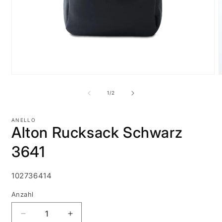
Medien
M
1
2
in
i
von
1
/
2
Modal
M
öffnen
ö
ANELLO
Alton Rucksack Schwarz
3641
SKU:
102736414
Anzahl
Verringere
Erhöhe