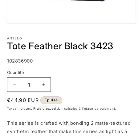
Ouvrir
le
média
ANELLO
1
Tote Feather Black 3423
dans
une
fenêtre
modale
SKU:
102836900
Quantité
Réduire
Augmenter
la
la
Prix
€44,90 EUR
quantité
quantité
Épuisé
de
de
habituel
Taxes incluses.
Frais d'expédition
calculés à l'étape de paiement.
Tote
Tote
Feather
Feather
This series is crafted with bonding 2 matte-textured
Black
Black
synthetic leather that make this series as light as a
3423
3423