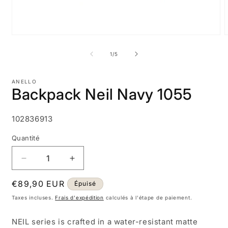
Ouvrir
O
le
l
média
m
de
1
/
5
1
2
dans
d
une
u
ANELLO
fenêtre
f
Backpack Neil Navy 1055
modale
m
SKU:
102836913
Quantité
Réduire
Augmenter
la
la
Prix
€89,90 EUR
quantité
quantité
Épuisé
de
de
habituel
Taxes incluses.
Frais d'expédition
calculés à l'étape de paiement.
Backpack
Backpack
Neil
Neil
NEIL series is crafted in a water-resistant matte
Navy
Navy