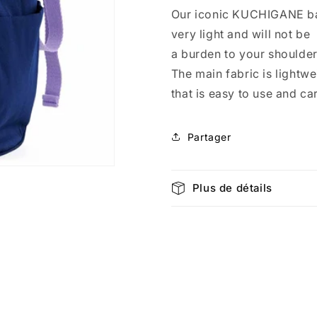
Backpack
Backpack
Our iconic KUCHIGANE ba
(L)
(L)
Beverly
Beverly
very light and will not be
Navy
Navy
a burden to your shoulder
4674
4674
The main fabric is lightwe
that is easy to use and ca
Partager
Plus de détails