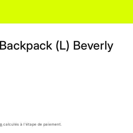
Backpack (L) Beverly
on
calculés à l'étape de paiement.