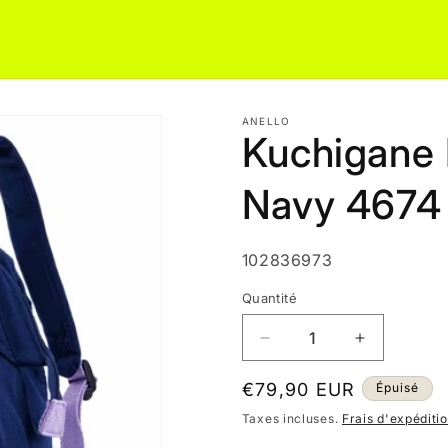
ANELLO
Kuchigane 
Navy 4674
SKU:
102836973
Quantité
Réduire
Augmenter
la
la
quantité
quantité
Prix
€79,90 EUR
Épuisé
de
de
habituel
Taxes incluses.
Frais d'expéditi
Kuchigane
Kuchigane