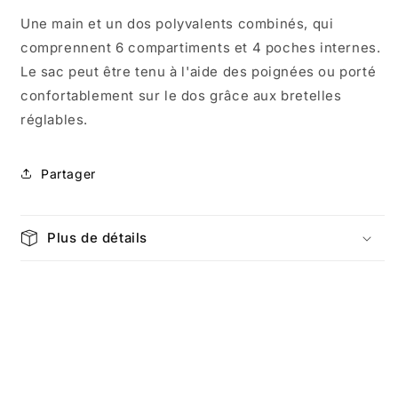
À
À
Une main et un dos polyvalents combinés, qui
DOS
DOS
comprennent 6 compartiments et 4 poches internes.
CABAS
CABAS
2
2
Le sac peut être tenu à l'aide des poignées ou porté
VOIES
VOIES
confortablement sur le dos grâce aux bretelles
GRIS
GRIS
réglables.
1225
1225
Partager
Plus de détails