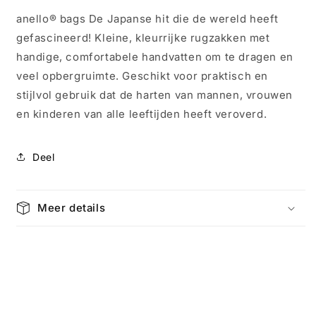
rugzak
rugzak
anello® bags De Japanse hit die de wereld heeft
S
S
gefascineerd! Kleine, kleurrijke rugzakken met
Nv-
Nv-
Olv
Olv
handige, comfortabele handvatten om te dragen en
0197
0197
veel opbergruimte. Geschikt voor praktisch en
stijlvol gebruik dat de harten van mannen, vrouwen
en kinderen van alle leeftijden heeft veroverd.
Deel
Meer details