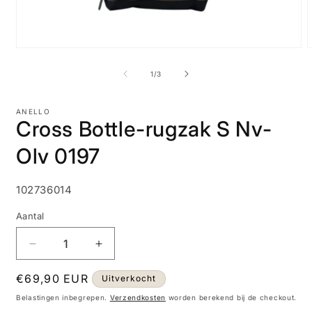
Media
M
1
2
openen
o
van
1
/
3
in
i
modaal
m
ANELLO
Cross Bottle-rugzak S Nv-
Olv 0197
SKU:
102736014
Aantal
Aantal
Aantal
verlagen
verhogen
Normale
€69,90 EUR
voor
voor
Uitverkocht
Cross
Cross
prijs
Belastingen inbegrepen.
Verzendkosten
worden berekend bij de checkout.
Bottle-
Bottle-