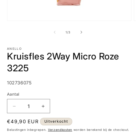
Media
M
1
2
openen
o
van
1
/
3
in
i
modaal
m
ANELLO
Kruisfles 2Way Micro Roze
3225
SKU:
102736075
Aantal
Aantal
Aantal
verlagen
verhogen
Normale
€49,90 EUR
voor
voor
Uitverkocht
Kruisfles
Kruisfles
prijs
Belastingen inbegrepen.
Verzendkosten
worden berekend bij de checkout.
2Way
2Way