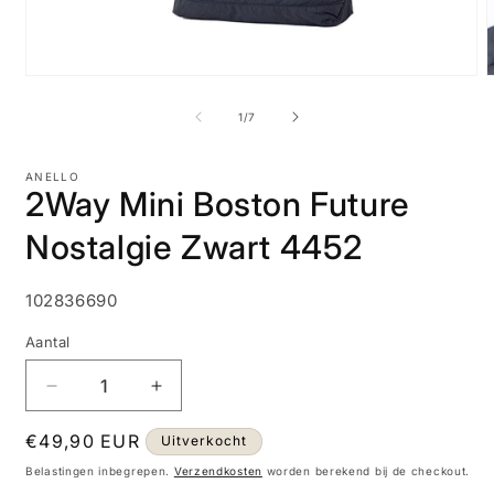
Media
M
1
2
openen
o
van
1
/
7
in
i
modaal
m
ANELLO
2Way Mini Boston Future
Nostalgie Zwart 4452
SKU:
102836690
Aantal
Aantal
Aantal
verlagen
verhogen
Normale
€49,90 EUR
voor
voor
Uitverkocht
2Way
2Way
prijs
Belastingen inbegrepen.
Verzendkosten
worden berekend bij de checkout.
Mini
Mini