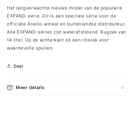
(S)
(S)
Het langverwachte nieuwe model van de populaire
Expand-
Expand-
EXPAND-serie. Dit is een speciale serie voor de
3
3
Zwart
Zwart
officiële Anello-winkel en buitenlandse distributeur.
4584
4584
Alle EXPAND-series zijn waterafstotend. Rugzak van
14 liter. Op de achterkant zit een ritsvak voor
waardevolle spullen.
Deel
Meer details