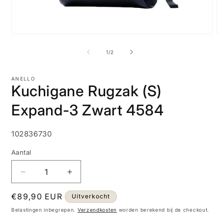
Media
M
1
2
openen
o
van
1
/
2
in
i
modaal
m
ANELLO
Kuchigane Rugzak (S)
Expand-3 Zwart 4584
SKU:
102836730
Aantal
Aantal
Aantal
verlagen
verhogen
Normale
€89,90 EUR
voor
voor
Uitverkocht
Kuchigane
Kuchigane
prijs
Belastingen inbegrepen.
Verzendkosten
worden berekend bij de checkout.
Rugzak
Rugzak