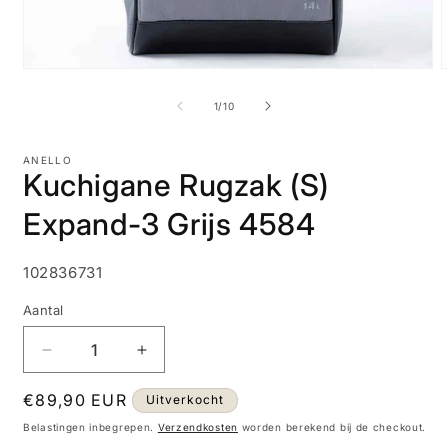
Media
M
1
2
openen
o
van
1
/
10
in
i
modaal
m
ANELLO
Kuchigane Rugzak (S)
Expand-3 Grijs 4584
SKU:
102836731
Aantal
Aantal
Aantal
verlagen
verhogen
Normale
€89,90 EUR
voor
voor
Uitverkocht
Kuchigane
Kuchigane
prijs
Belastingen inbegrepen.
Verzendkosten
worden berekend bij de checkout.
Rugzak
Rugzak