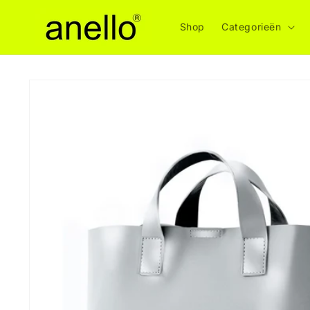
Meteen
naar de
Shop
Categorieën
content
Ga direct naar
productinformatie