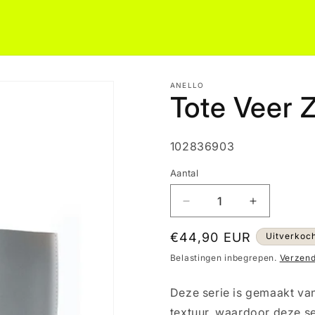
ANELLO
Tote Veer 
SKU:
102836903
Aantal
Aantal
Aantal
verlagen
verhogen
voor
voor
Normale
€44,90 EUR
Uitverkoc
Tote
Tote
prijs
Belastingen inbegrepen.
Verzen
Veer
Veer
Zilver
Zilver
Deze serie is gemaakt van
3423
3423
textuur, waardoor deze ser