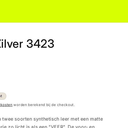
Zilver 3423
ht
dkosten
worden berekend bij de checkout.
 twee soorten synthetisch leer met een matte
ie zo licht is als een "VEER". De voor- en